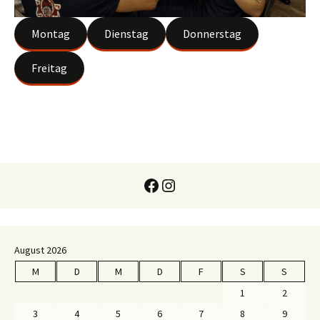
Montag
Dienstag
Donnerstag
Freitag
Facebook
Instagram
August 2026
M
D
M
D
F
S
S
1
2
3
4
5
6
7
8
9