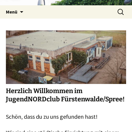
Zum
Suchen
Inhalt
Menü
nach:
springen
Herzlich Willkommen im
JugendNORDclub Fürstenwalde/Spree!
Schön, dass du zu uns gefunden hast!