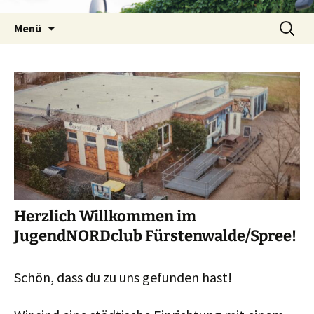
Zum
Suchen
Inhalt
Menü
nach:
springen
Herzlich Willkommen im
JugendNORDclub Fürstenwalde/Spree!
Schön, dass du zu uns gefunden hast!